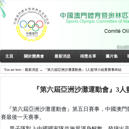
主頁
關於體奧會
最新消息
得獎名單
圖片集
You are here：
最新消息
→ 『第六屆亞洲沙灘運動會』3人籃球小組賽賽事終結
『第六屆亞洲沙灘運動會』3人
2026/4/28 18:14:05
『第六屆亞洲沙灘運動會』第五日賽事，中國澳門
賽最後一天賽事。
男子隊對上中國國家隊並施展渾身解數，發揮出高