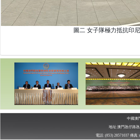
圖二 女子隊極力抵抗印
中國澳
地址:澳門氹仔路
電話: (853) 28571037
傳真: (