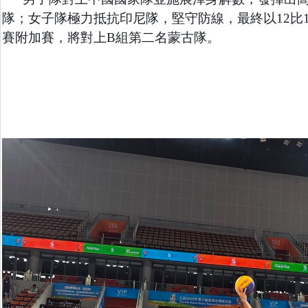
隊；女子隊極力抵抗印尼隊，堅守防線，最終以
12
比
賽附加賽，將對上
B
組第二名蒙古隊。