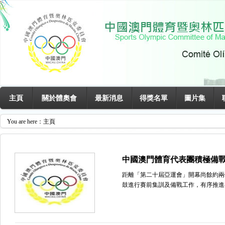
主頁
關於體奧會
最新消息
得獎名單
圖片集
You are here：主頁
中國澳門體育代表團積極備
距離「第二十屆亞運會」開幕尚餘約兩
鼓進行賽前集訓及備戰工作，有序推進